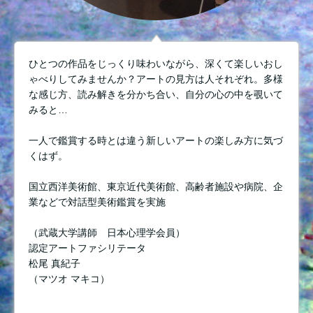
ひとつの作品をじっくり味わいながら、深くて楽しいおし
ゃべりしてみませんか？アートの見方は人それぞれ。多様
な感じ方、読み解きを分かち合い、自分の心の中を覗いて
みると…
一人で鑑賞する時とは違う新しいアートの楽しみ方に気づ
くはず。
国立西洋美術館、東京近代美術館、高齢者施設や病院、企
業などで対話型美術鑑賞を実施
（武蔵大学講師 日本心理学会員）
認定アートファシリテータ
松尾 真紀子
（マツオ マキコ）