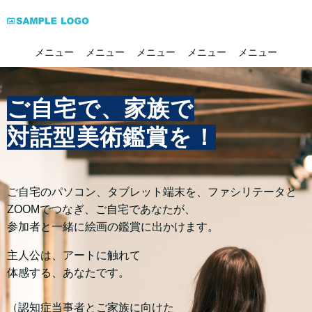
メニュー
メニュー
メニュー
メニュー
メニュー
ご自宅で、家族で
対話型美術鑑賞を！
ご自宅のパソコン、タブレット端末を、ファシリテータと
ZOOMでつなぎ、ご自宅であなたが、
参加者と一緒に絵画の鑑賞に出かけます。
主人公は、アートに触れて
体感する、あなたです。
（認知症当事者とご家族に向けた